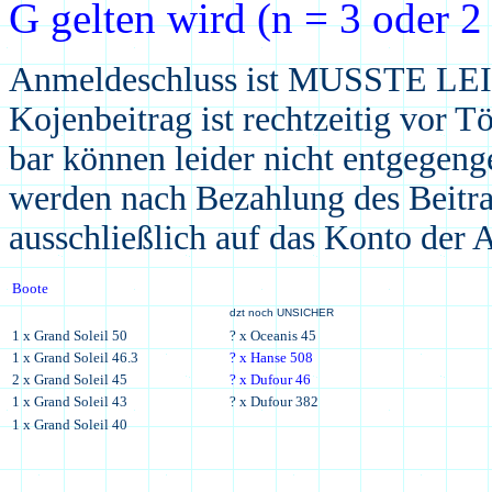
G gelten wird (n = 3 oder 2 
Anmeldeschluss ist
MUSSTE LEID
Kojenbeitrag ist rechtzeitig vor 
bar
können leider nicht entgege
werden nach Bezahlung des Beitra
ausschließlich auf das Konto de
Boote
dzt noch UNSICHER
1 x Grand Soleil
50
?
x Oceanis 45
1 x Grand Soleil 46.3
? x Hanse 508
2
x Grand Soleil 45
? x Dufour 46
1
x Grand Soleil 43
? x Dufour 382
1
x Grand Soleil 4
0