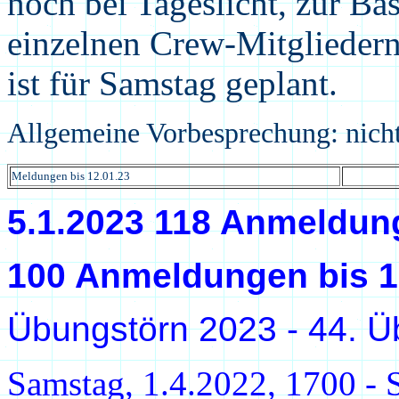
noch bei Tageslicht, zur Ba
einzelnen Crew-Mitgliedern
ist für Samstag geplant.
Allgemeine Vorbesprechung:
nich
Meldungen bis
12.01.23
5.1.2023 118 Anmeldung
10
0 Anmeldungen bis 1
Übungstörn 20
23
-
44
. 
Samstag,
1
.
4
.20
22
, 1700 -