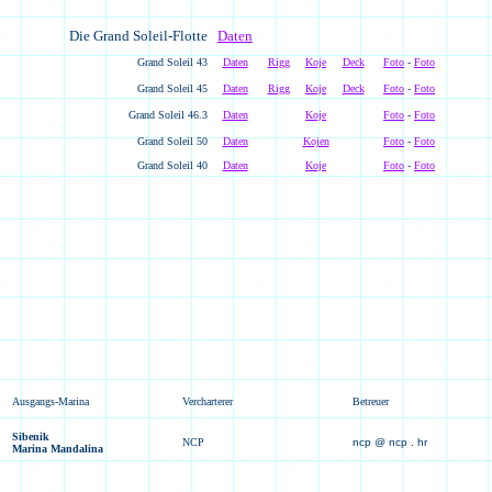
Die Grand Soleil-Flotte
Daten
Grand Soleil 43
Daten
Rigg
Koje
Deck
Foto
-
Foto
Grand Soleil 45
Daten
Rigg
Koje
Deck
Foto
-
Foto
Grand Soleil 46.3
Daten
Koje
Foto
-
Foto
Grand Soleil 50
Daten
Kojen
Foto
-
Foto
Grand Soleil 40
Daten
Koje
Foto
-
Foto
Ausgangs-Marina
Vercharterer
Betreuer
Sibenik
NCP
ncp @ ncp . hr
Marina Mandalina