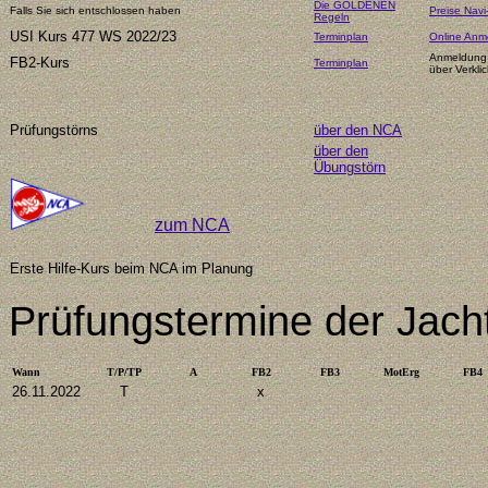
Die GOLDENEN
Falls Sie sich entschlossen haben
Preise Navi
Regeln
USI Kurs 477 WS 2022/23
Terminplan
Online Anm
Anmeldung 
FB2-Kurs
Terminplan
über Verklic
Prüfungstörns
über den NCA
über den
Übungstörn
zum NCA
Erste Hilfe-Kurs beim NCA im Planung
Prüfungstermin
e
der Jacht
Wann
T/P/TP
A
FB2
FB3
M
otErg
FB4
26.11.2022
T
x