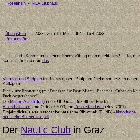
Rosenhain
-
NCA Clubhaus
Übungstörn
20
22
- zum
43
. Mal
- 9.4. - 16.4.2022
Prüfungstörn
u
nd - Kann man bei einer Praxisprüfung auch durchfallen?
Ja, ma
kann -
bitte
lesen Sie
das
Vorträge und Skripten
für Jachtskipper - Skriptum Jachtsport jetzt in neuer
Auflage
5
Eine kurze Erinnerung
(mit Fotos) an die Fahrt Miami - Bahamas - Cuba von Kaj
Fuchsberger (danke!)
Die
Marine-Ausstellung
in der UB Graz, Dez 98 bis Feb 99
Bibliotheksliste
vom Oktober 2000, mit
Doubletten-Liste
(Nov. 2001)
Projekt digitalisierte historische nautische Bibliothek (DHNB) -
historische
nautische Bücher als .pdf
Der
Nautic Club
in Graz