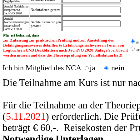
Segeljachten
Anzahl Nachfahrten
Nachtfahrten
gesamt
entsprechend
JachtVO 2020
Anzahl
Nacht
einsteuerungen
Nacheinsteuerungen
entsprechend
gesamt
JachtVO 2020
Mir ist bekannt, dass
zur Zulassung zur praktischen Prüfung und zur Ausstellung des
ja
Befähigungsausweises detaillierte Erfahrungsnachweise in Form von
ne
Logbüchern UND Deckblättern nach JachtVO 2020, Anlage 9, erbracht
werden müssen und dass die Theorieprüfung ein Verfallsdatum hat!!
Ich bin Mitglied des NCA
ja
nein
Die Teilnahme am Kurs ist
nur na
Für die Teilnahme an der Theori
e
(
5.11.2021
) erforderlich. Die Prü
beträgt € 60,-. Reisekosten der Prü
Notwendige Unterlagen