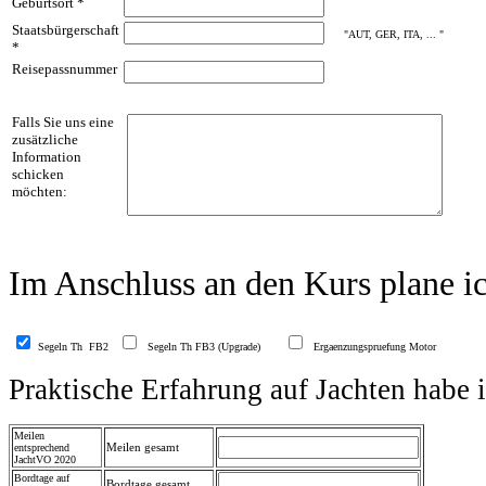
Geburtsort *
Staatsbürgerschaft
"AUT, GER, ITA, ... "
*
Reisepassnummer
Falls Sie uns eine
zusätzliche
Information
schicken
möchten:
Im Anschluss an den Kurs plane i
Segeln Th FB2
Segeln Th FB3 (Upgrade)
Ergaenzungspruefung Motor
Praktische Erfahrung auf Jachten habe i
Meilen
Meilen gesamt
entsprechend
JachtVO 2020
Bordtage auf
Bordtage gesamt