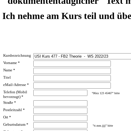
"dokumententauglicher" Text m
Ich nehme am Kurs teil und übe
Kursbezeichnung
Vorname *
Name *
Titel
eMail-Adresse *
Telefon (Mobil
"06xx 123 45467" bitte
bevorzugt) *
Straße *
Postleitzahl *
Ort *
Geburtsdatum *
"tt.mm.jjjj" bitte