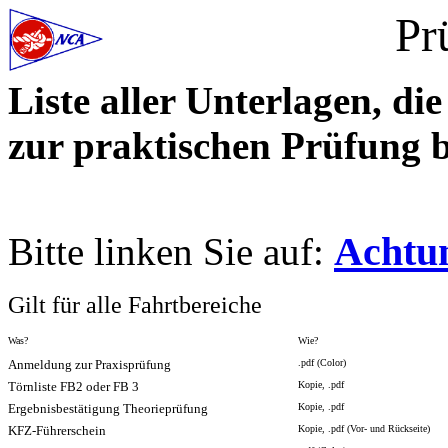
Pr
Liste aller Unterlagen, d
zur praktischen Prüfung b
Achtu
Bitte linken Sie auf:
Gilt für alle Fahrtbereiche
Was?
Wie?
Anmeldung zur Praxisprüfung
.pdf (Color)
Törnliste FB2 oder FB 3
Kopie, .pdf
Ergebnisbestätigung Theorieprüfung
Kopie, .pdf
KFZ-Führerschein
Kopie, .pdf (Vor- und Rückseite)