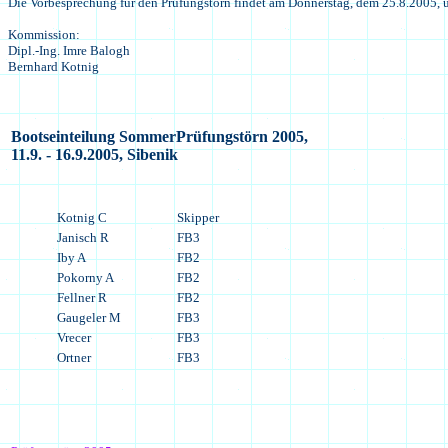
Die Vorbesprechung für den Prüfungstörn findet am Donnerstag, dem 25.8.2005, um
Kommission:
Dipl.-Ing. Imre Balogh
Bernhard Kotnig
Bootseinteilung SommerPrüfungstörn 2005,
11.9. - 16.9.2005, Sibenik
Kotnig C
Skipper
Janisch R
FB3
Iby A
FB2
Pokorny A
FB2
Fellner R
FB2
Gaugeler M
FB3
Vrecer
FB3
Ortner
FB3