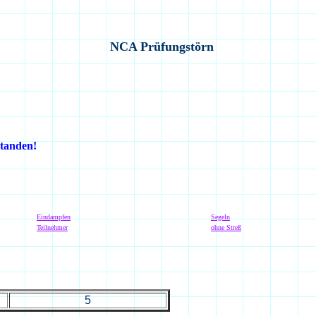
NCA Prüfungstörn
standen!
Eindampfen
Segeln
Teilnehmer
ohne Streß
5