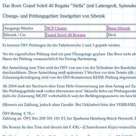
Das Boot: Grand Soleil 40 Regatta "Stella" (mit Lattengroß, Spinnake
Übungs- und Prüfungsgebiet: Inselgebiet von Sibenik
Ausgangs-Marina
NCP Charter
Basis Sibenik
Sibenik / Cro
Grand Soleil 40 Regatta
Deck
Es können ÖSV Prüfungen für die Fahrtbereiche 2 und 3 geprüft werden.
Vor der eigentlichen Prüfung sind ein paar Übungstage geplant. Das Boot steh
Dauer der Prüfung voraussichtlich bis Freitag Nachmittag.
Bei Anmeldung zum Törn wird der ÖSV von uns von der Teilnahme des Kandidaten 
durchzuführen. Diese Anmeldung muß spätestens 3 Wochen vor dem Termin (dh. 
Zulassungsbestätigung wird von der ÖSV-Kommission KEINE Prüfung abgenom
Ab 2004 muß der Nachweis über Erste Hilfe-Unterweisung mit dem Antrag auf Zu
Die Prüfungsgebühr muß vorher überwiesen sein! Aktuelle Infos zur Prüfungsordn
(falls die Zulassung NICHT vorbehaltlich war) der Befähigungsausweis im Anschl
(Hinweis zur Zahlung, jedoch ohne Gewähr: Bei Unklarheit bitte den VERBAND
ÖSV-Betrag € 70,--
Zahlung an: ÖSV, Kto 200 591 101 03, bei Sparkassa Hainburg-Bruck-Neusiedl, 
Die Kosten für den Törn sind derzeit mit € 430,-- (Charterkosten Koje) veranschl