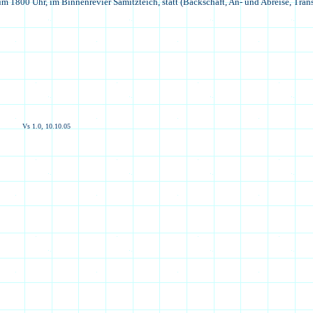
 1800 Uhr, im Binnenrevier Samitzteich, statt (Backschaft, An- und Abreise, Transp
Vs 1.0,
10.10.05