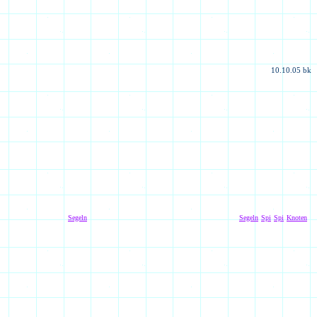
10.10.05
bk
Segeln
Segeln
Spi
Spi
Knoten