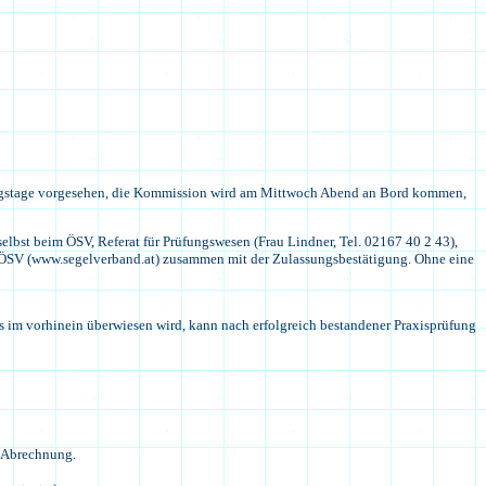
bungstage vorgesehen, die Kommission wird am Mittwoch Abend an Bord kommen,
bst beim ÖSV, Referat für Prüfungswesen (Frau Lindner, Tel. 02167 40 2 43),
er ÖSV (www.segelverband.at) zusammen mit der Zulassungsbestätigung. Ohne eine
s im vorhinein überwiesen wird, kann nach erfolgreich bestandener Praxisprüfung
e Abrechnung.