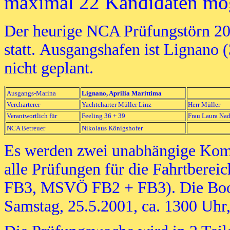
maximal 22 Kandidaten mö
Der heurige NCA Prüfungstörn 200
statt. Ausgangshafen ist Lignano 
nicht geplant.
Ausgangs-Marina
Lignano, Aprilia Marittima
Vercharterer
Yachtcharter Müller Linz
Herr Müller
Verantwortlich für
Feeling 36 + 39
Frau Laura Nad
NCA Betreuer
Nikolaus Königshofer
Es werden zwei unabhängige Kom
alle Prüfungen für die Fahrtbere
FB3, MSVÖ FB2 + FB3). Die Boots
Samstag, 25.5.2001, ca. 1300 Uhr