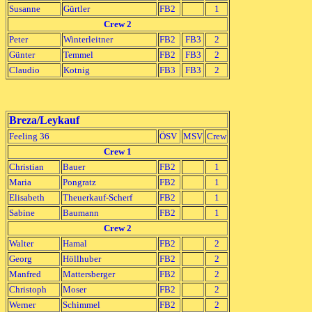
Susanne
Gürtler
FB2
1
Crew 2
Peter
Winterleitner
FB2
FB3
2
Günter
Temmel
FB2
FB3
2
Claudio
Kotnig
FB3
FB3
2
Breza/Leykauf
Feeling 36
ÖSV
MSV
Crew
Crew 1
Christian
Bauer
FB2
1
Maria
Pongratz
FB2
1
Elisabeth
Theuerkauf-Scherf
FB2
1
Sabine
Baumann
FB2
1
Crew 2
Walter
Hamal
FB2
2
Georg
Höllhuber
FB2
2
Manfred
Mattersberger
FB2
2
Christoph
Moser
FB2
2
Werner
Schimmel
FB2
2