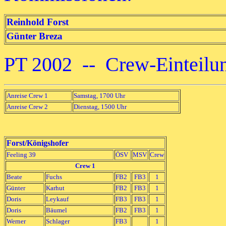
Reinhold Forst
Günter Breza
PT 2002 -- Crew-Einteil
Anreise Crew 1
Samstag, 1700 Uhr
Anreise Crew 2
Dienstag, 1500 Uhr
Forst/Königshofer
Feeling 39
ÖSV
MSV
Crew
Crew 1
Beate
Fuchs
FB2
FB3
1
Günter
Karhut
FB2
FB3
1
Doris
Leykauf
FB3
FB3
1
Doris
Bäumel
FB2
FB3
1
Werner
Schlager
FB3
1