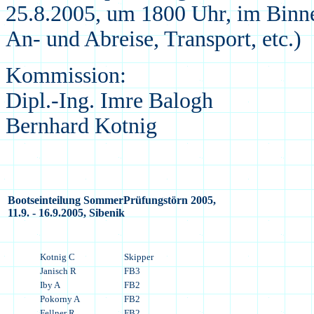
25.8.2005, um 1800 Uhr, im Binnen
An- und Abreise, Transport, etc.)
Kommission:
Dipl.-Ing. Imre Balogh
Bernhard Kotnig
Bootseinteilung SommerPrüfungstörn 2005,
11.9. - 16.9.2005, Sibenik
Kotnig C
Skipper
Janisch R
FB3
Iby A
FB2
Pokorny A
FB2
Fellner R
FB2