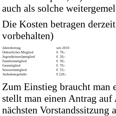
auch als solche weitergeme
Die Kosten betragen derzei
vorbehalten)
Jahresbeitrag
seit 2010
Ordentliches Mitglied
€ 79,-
Jugend(einzel)mitglied
€ 20,-
Familienmitglied
€ 50,-
Gastmitglied
€ 70,-
Seniorenmitglied
€ 53,-
Aufnahmegebühr
€ 220,-
Zum Einstieg braucht man 
stellt man einen Antrag auf
nächsten Vorstandssitzung a