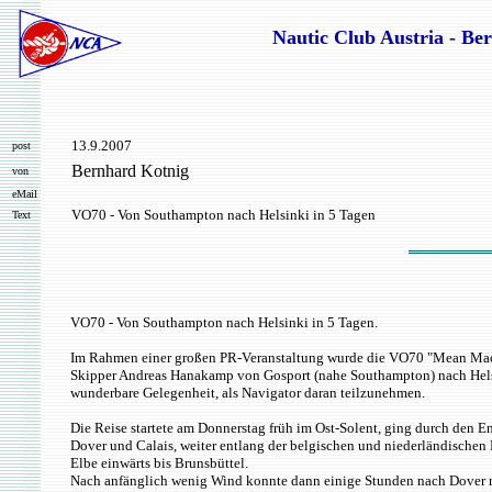
Nautic Club Austria - Ber
13.9.2007
post
Bernhard Kotnig
von
eMail
VO70 - Von Southampton nach Helsinki in 5 Tagen
Text
VO70 - Von Southampton nach Helsinki in 5 Tagen.
Im Rahmen einer großen PR-Veranstaltung wurde die VO70 "Mean Mach
Skipper Andreas Hanakamp von Gosport (nahe Southampton) nach Helsin
wunderbare Gelegenheit, als Navigator daran teilzunehmen.
Die Reise startete am Donnerstag früh im Ost-Solent, ging durch den 
Dover und Calais, weiter entlang der belgischen und niederländischen N
Elbe einwärts bis Brunsbüttel.
Nach anfänglich wenig Wind konnte dann einige Stunden nach Dover mit