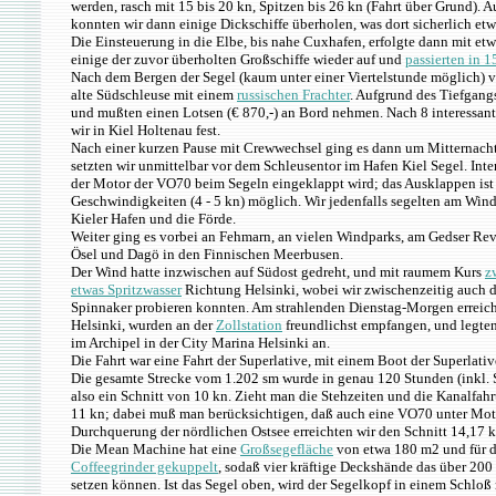
werden, rasch mit 15 bis 20 kn, Spitzen bis 26 kn (Fahrt über Grund).
konnten wir dann einige Dickschiffe überholen, was dort sicherlich e
Die Einsteuerung in die Elbe, bis nahe Cuxhafen, erfolgte dann mit e
einige der zuvor überholten Großschiffe wieder auf und
passierten in 1
Nach dem Bergen der Segel (kaum unter einer Viertelstunde möglich) vo
alte Südschleuse mit einem
russischen Frachter
. Aufgrund des Tiefgang
und mußten einen Lotsen (€ 870,-) an Bord nehmen. Nach 8 interessa
wir in Kiel Holtenau fest.
Nach einer kurzen Pause mit Crewwechsel ging es dann um Mitternacht
setzten wir unmittelbar vor dem Schleusentor im Hafen Kiel Segel. Inter
der Motor der VO70 beim Segeln eingeklappt wird; das Ausklappen ist 
Geschwindigkeiten (4 - 5 kn) möglich. Wir jedenfalls segelten am Wind
Kieler Hafen und die Förde.
Weiter ging es vorbei an Fehmarn, an vielen Windparks, am Gedser Rev
Ösel und Dagö in den Finnischen Meerbusen.
Der Wind hatte inzwischen auf Südost gedreht, und mit raumem Kurs
z
etwas Spritzwasser
Richtung Helsinki, wobei wir zwischenzeitig auch
Spinnaker probieren konnten. Am strahlenden Dienstag-Morgen erreich
Helsinki, wurden an der
Zollstation
freundlichst empfangen, und legten
im Archipel in der City Marina Helsinki an.
Die Fahrt war eine Fahrt der Superlative, mit einem Boot der Superlativ
Die gesamte Strecke vom 1.202 sm wurde in genau 120 Stunden (inkl. S
also ein Schnitt von 10 kn. Zieht man die Stehzeiten und die Kanalfahrt
11 kn; dabei muß man berücksichtigen, daß auch eine VO70 unter Motor
Durchquerung der nördlichen Ostsee erreichten wir den Schnitt 14,17 kn
Die Mean Machine hat eine
Großsegefläche
von etwa 180 m2 und für d
Coffeegrinder gekuppelt
, sodaß vier kräftige Deckshände das über 200
setzen können. Ist das Segel oben, wird der Segelkopf in einem Schloß