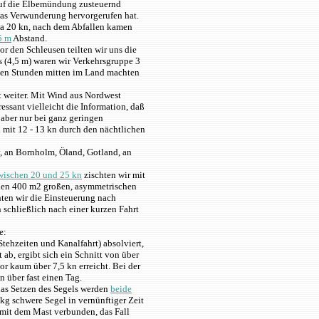
 Auf die Elbemündung zusteuernd
twas Verwunderung hervorgerufen hat.
twa 20 kn, nach dem Abfallen kamen
5 m
Abstand.
r den Schleusen teilten wir uns die
s (4,5 m) waren wir Verkehrsgruppe 3
nten Stunden mitten im Land machten
 weiter. Mit Wind aus Nordwest
essant vielleicht die Information, daß
aber nur bei ganz geringen
 mit 12 - 13 kn durch den nächtlichen
, an Bornholm, Öland, Gotland, an
wischen 20 und 25 kn
zischten wir mit
 den 400 m2 großen, asymmetrischen
ten wir die Einsteuerung nach
 schließlich nach einer kurzen Fahrt
e:
tehzeiten und Kanalfahrt) absolviert,
 ab, ergibt sich ein Schnitt von über
 kaum über 7,5 kn erreicht. Bei der
 über fast einen Tag.
as Setzen des Segels werden
beide
 kg schwere Segel in vernünftiger Zeit
 mit dem Mast verbunden, das Fall