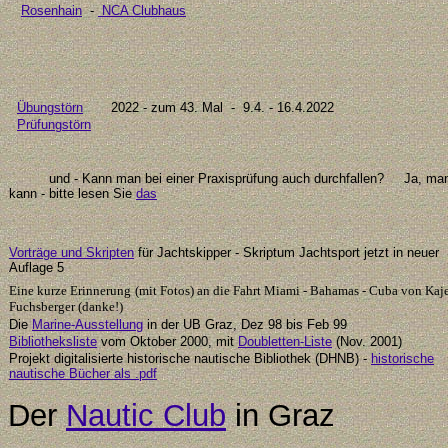
Rosenhain
-
NCA Clubhaus
Übungstörn
20
22
- zum
43
. Mal
- 9.4. - 16.4.2022
Prüfungstörn
u
nd - Kann man bei einer Praxisprüfung auch durchfallen?
Ja, ma
kann -
bitte
lesen Sie
das
Vorträge und Skripten
für Jachtskipper - Skriptum Jachtsport jetzt in neuer
Auflage
5
Eine kurze Erinnerung
(mit Fotos) an die Fahrt Miami - Bahamas - Cuba von Kaj
Fuchsberger (danke!)
Die
Marine-Ausstellung
in der UB Graz, Dez 98 bis Feb 99
Bibliotheksliste
vom Oktober 2000, mit
Doubletten-Liste
(Nov. 2001)
Projekt digitalisierte historische nautische Bibliothek (DHNB) -
historische
nautische Bücher als .pdf
Der
Nautic Club
in Graz