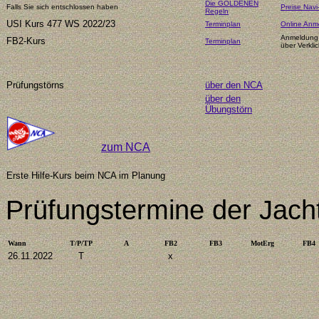
Die GOLDENEN
Falls Sie sich entschlossen haben
Preise Navi
Regeln
USI Kurs 477 WS 2022/23
Terminplan
Online Anm
Anmeldung 
FB2-Kurs
Terminplan
über Verklic
Prüfungstörns
über den NCA
über den
Übungstörn
zum NCA
Erste Hilfe-Kurs beim NCA im Planung
Prüfungstermin
e
der Jacht
Wann
T/P/TP
A
FB2
FB3
M
otErg
FB4
26.11.2022
T
x